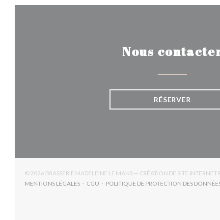
Nous contacte
RÉSERVER
© 2026 BRASSERIE MADELEINE LE MANS — CRÉATION DE SITE INTERNE
MENTIONS LÉGALES
CGU
POLITIQUE DE PROTECTION DES DONNÉE
((OUVRE UNE NOUVELLE FENÊTRE))
((OUVRE UNE NOUVELLE FENÊTRE))
((OUV