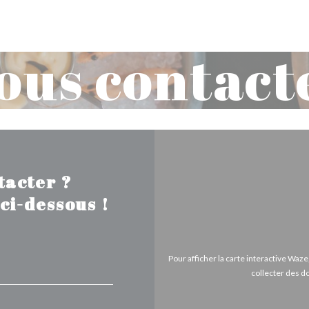
ous contact
tacter ?
ci-dessous !
Pour afficher la carte interactive Wa
collecter des d