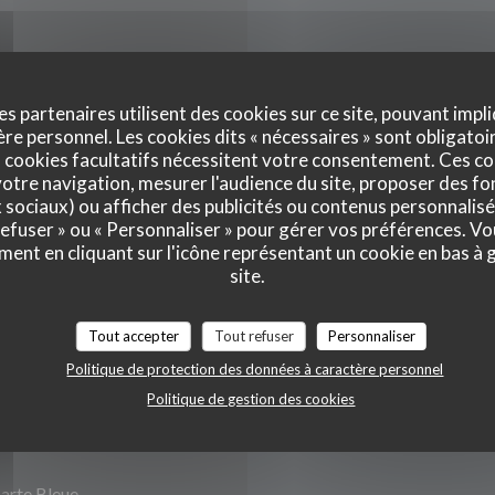
s
es partenaires utilisent des cookies sur ce site, pouvant impli
e personnel. Les cookies dits « nécessaires » sont obligatoir
 cookies facultatifs nécessitent votre consentement. Ces co
otre navigation, mesurer l'audience du site, proposer des fon
Lun
-
Dim
x sociaux) ou afficher des publicités ou contenus personnalisé
 refuser » ou « Personnaliser » pour gérer vos préférences. V
ment en cliquant sur l'icône représentant un cookie en bas à
site.
Tout accepter
Tout refuser
Personnaliser
Politique de protection des données à caractère personnel
limatisation
Politique de gestion des cookies
arte Bleue