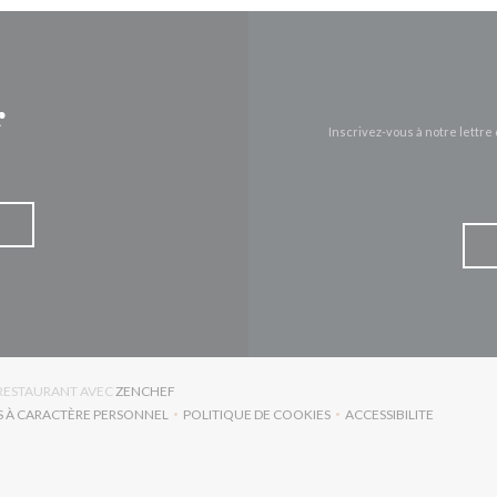
r
Inscrivez-vous à notre lettr
((OUVRE UNE NOUVELLE FENÊTRE))
T RESTAURANT AVEC
ZENCHEF
S À CARACTÈRE PERSONNEL
POLITIQUE DE COOKIES
ACCESSIBILITE
RE UNE NOUVELLE FENÊTRE))
((OUVRE UNE NOUVELLE FENÊTRE))
((OUVRE UNE NO