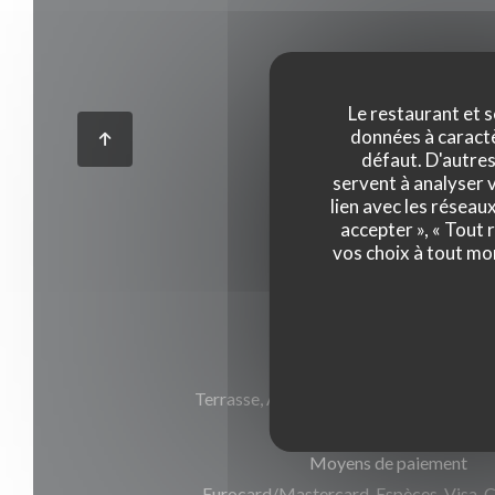
Infos pratique
Le restaurant et s
données à caractèr
défaut. D'autres
Cuisine
servent à analyser v
lien avec les réseau
Française
accepter », « Tout
vos choix à tout mo
Type de restaurant
Brasserie
Services
Terrasse, Ascenseur, Air conditionné - C
Moyens de paiement
Eurocard/Mastercard, Espèces, Visa, C