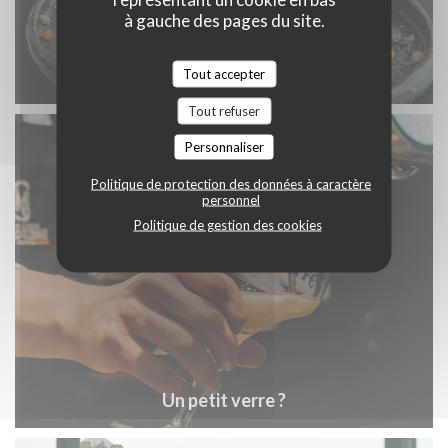
à gauche des pages du site.
Notre saumon
Tout accepter
Tout refuser
Personnaliser
Politique de protection des données à caractère
personnel
Politique de gestion des cookies
Un petit verre ?